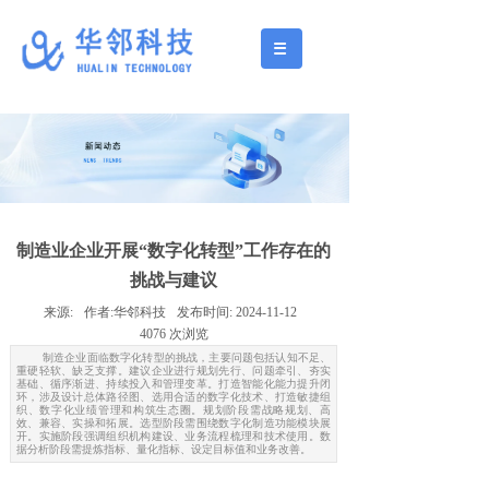
制造业企业开展“数字化转型”工作存在的
挑战与建议
来源:
作者:
华邻科技
发布时间:
2024-11-12
4076
次浏览
制造企业面临数字化转型的挑战，主要问题包括认知不足、
重硬轻软、缺乏支撑。建议企业进行规划先行、问题牵引、夯实
基础、循序渐进、持续投入和管理变革。打造智能化能力提升闭
环，涉及设计总体路径图、选用合适的数字化技术、打造敏捷组
织、数字化业绩管理和构筑生态圈。规划阶段需战略规划、高
效、兼容、实操和拓展。选型阶段需围绕数字化制造功能模块展
开。实施阶段强调组织机构建设、业务流程梳理和技术使用。数
据分析阶段需提炼指标、量化指标、设定目标值和业务改善。