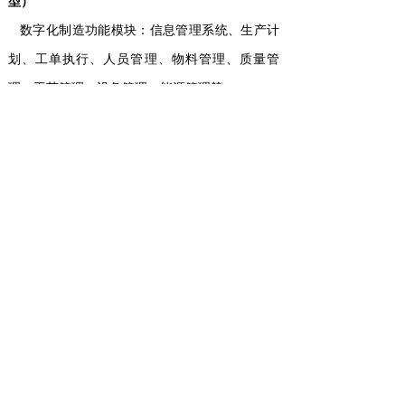
型）
数字化制造功能模块：信息管理系统、生产计
划、工单执行、人员管理、物料管理、质量管
理、工艺管理、设备管理、能源管理等。
数字化工厂建设，要围绕数字化制造九大功
能模块来展开，首先，分析数字化系统的集成框
架，以保证数字化系统的完整有效，一般数字化
工厂需要包括PLM系统(产品生命周期管理系
统)，ERP系统(企业资源计划系统)，MES系统(制
造执行系统)，WMS（仓储物流管理系统）以及
SCADA(数据采集平台)等在内的相互连接的一整
套数字化管理体系。
其次，分析数字化系统各项功能需求的可行
性和重要性，在两个维度上进行高、中、低三档