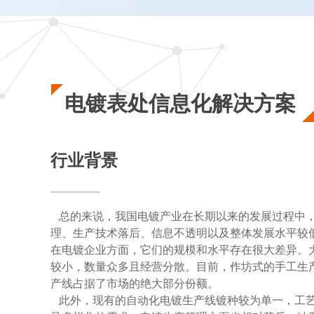
电镀表处信息化解决方案
行业背景
总的来说，我国电镀产业在长期以来的发展过程中
理、生产技术落后、信息不透明以及整体发展水平较
在电镀企业方面，它们的规模和水平存在很大差异。
较小，数量众多且经营分散。目前，作坊式的手工生
产线占据了市场的绝大部分份额。
此外，现有的自动化电镀生产线镀种较为单一，工