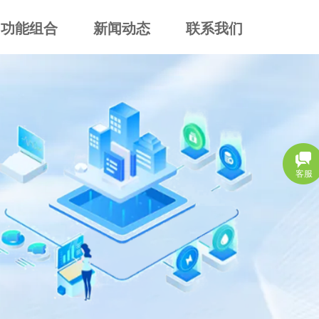
功能组合
新闻动态
联系我们
客服