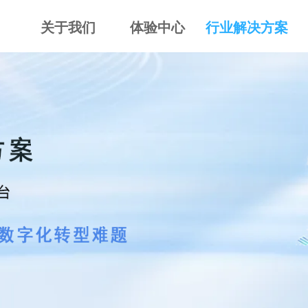
关于我们
体验中心
行业解决方案